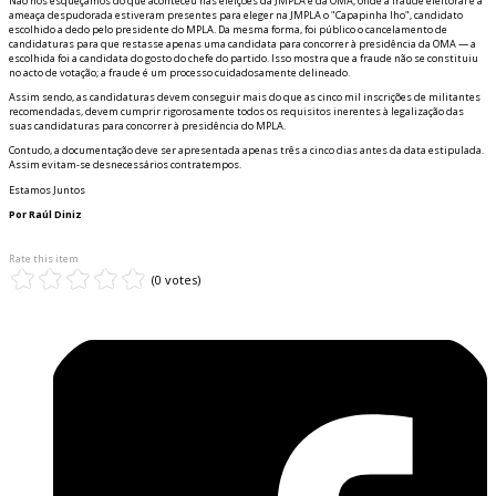
Não nos esqueçamos do que aconteceu nas eleições da JMPLA e da OMA, onde a fraude eleitoral e a
ameaça despudorada estiveram presentes para eleger na JMPLA o "Capapinha filho", candidato
escolhido a dedo pelo presidente do MPLA. Da mesma forma, foi público o cancelamento de
candidaturas para que restasse apenas uma candidata para concorrer à presidência da OMA — a
escolhida foi a candidata do gosto do chefe do partido. Isso mostra que a fraude não se constituiu
no acto de votação; a fraude é um processo cuidadosamente delineado.
Assim sendo, as candidaturas devem conseguir mais do que as cinco mil inscrições de militantes
recomendadas, devem cumprir rigorosamente todos os requisitos inerentes à legalização das
suas candidaturas para concorrer à presidência do MPLA.
Contudo, a documentação deve ser apresentada apenas três a cinco dias antes da data estipulada.
Assim evitam-se desnecessários contratempos.
Estamos Juntos
Por Raúl Diniz
Rate this item
(0 votes)