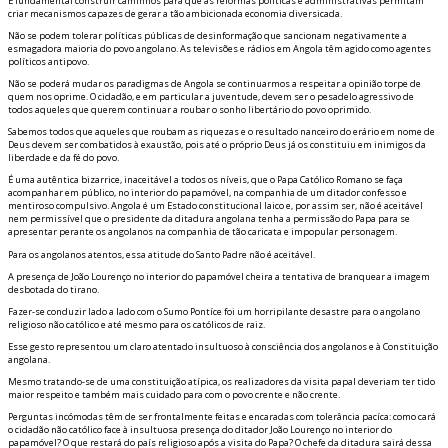
É fundamental construir caminhos para que as reformas políticas e administrativas permitam
criar mecanismos capazes de gerar a tão ambicionada economia diversificada.
Não se podem tolerar políticas públicas de desinformação que sancionam negativamente a
esmagadora maioria do povo angolano. As televisões e rádios em Angola têm agido como agentes
políticos antipovo.
Não se poderá mudar os paradigmas de Angola se continuarmos a respeitar a opinião torpe de
quem nos oprime. O cidadão, e em particular a juventude, devem ser o pesadelo agressivo de
todos aqueles que querem continuar a roubar o sonho libertário do povo oprimido.
Sabemos todos que aqueles que roubam as riquezas e o resultado financeiro do erário em nome de
Deus devem ser combatidos à exaustão, pois até o próprio Deus já os constituiu em inimigos da
liberdade e da fé do povo.
É uma autêntica bizarrice, inaceitável a todos os níveis, que o Papa Católico Romano se faça
acompanhar em público, no interior do papamóvel, na companhia de um ditador confesso e
mentiroso compulsivo. Angola é um Estado constitucional laico e, por assim ser, não é aceitável
nem permissível que o presidente da ditadura angolana tenha a permissão do Papa para se
apresentar perante os angolanos na companhia de tão caricata e impopular personagem.
Para os angolanos atentos, essa atitude do Santo Padre não é aceitável.
A presença de João Lourenço no interior do papamóvel cheira a tentativa de branquear a imagem
desbotada do tirano.
Fazer-se conduzir lado a lado com o Sumo Pontífice foi um horripilante desastre para o angolano
religioso não católico e até mesmo para os católicos de raiz.
Esse gesto representou um claro atentado insultuoso à consciência dos angolanos e à Constituição
angolana.
Mesmo tratando-se de uma constituição atípica, os realizadores da visita papal deveriam ter tido
maior respeito e também mais cuidado para com o povo crente e não crente.
Perguntas incómodas têm de ser frontalmente feitas e encaradas com tolerância pacífica: como ficará
o cidadão não católico face à insultuosa presença do ditador João Lourenço no interior do
papamóvel? O que restará do país religioso após a visita do Papa? O chefe da ditadura sairá dessa