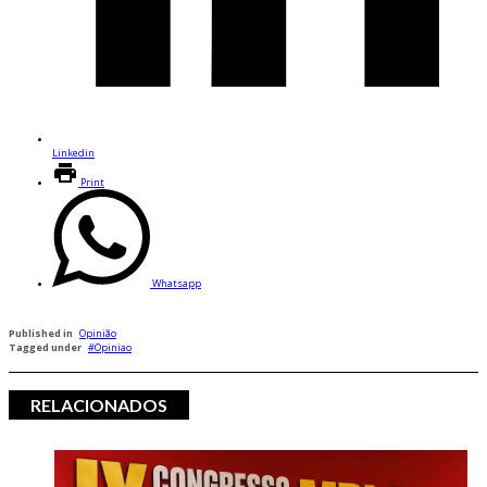
Linkedin
Print
Whatsapp
Published in
Opinião
Tagged under
Opiniao
RELACIONADOS