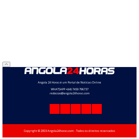
Angola 24 Horas é um Portal de Notícias Online
WHATSAPP +(44) 7459 796737
redaccao
@angola24horas.com
Copyright © 2003 Angola24horas.com - Todos os direitos reservados