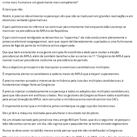
visita mais humano e um governante mais competente?
É claro que não.
Porém, é preciso não alimentar esperanças vãs que não se traduzam em grandes realizações e em
absolutas verdades governativas.
O país político está no inferno e vai continuar pessimamente mal enquanto João Lourenço se
mantiver na presidência do MPLA e da República.
O país continuará retrógrado se deixarmos os "capainhas" da vida conduzirem plenamente o
processo eleitoral congregacional, sem que sejam deliberadamente sujeitados a uma fulminante
prova de fogo da parte da militância activa organizada.
Que fique bem esclarecido: essa gente corrupta foi escolhida a dedo para roubar a eleição
presidencial do MPLA, além de também baralhar e dar as cartas no 11.º Congresso do MPLA para
manter o actual presidente incólume na presidência do partido.
Pois o objectivo principal é o de manipular as eventuais candidaturas múltiplas.
É importante alertar os candidatos à cadeira maior do MPLA que estejam superatentos.
É preciso manter avivado o interesse da militância pela luta das múltiplas candidaturas; é
fundamental chegar forte ao Congresso.
É preciso injectar cuidadosamente a esperança a todos os adeptos das múltiplas candidaturas,
para que não caiam em ardilosas ciladas. Pois os gestores do Congresso foram todos escolhidos
pela actual direcção do MPLA, sem consultar a militância extra-comité central nos CACs.
É importante evitar que a militância jamais embarque no jogo sujo dos lourencistas.
Eles já têm a máquina montada para adulterar o resultado final do pleito.
Há um ditado narrado pelo jornalista meu amigo William Tonet, que diz o seguinte: só porque o
leão não comeu carne por um dia, não significa que o paquiderme se tenha tornado vegetariano.
Nunca se deve confiar no ladrão, menos ainda pensar que ele não irá defraudar o Congresso.