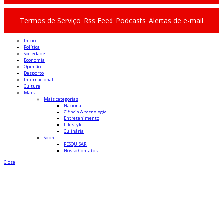
Termos de Serviço
Rss Feed
Podcasts
Alertas de e-mail
Início
Política
Sociedade
Economia
Opinião
Desporto
Internacional
Cultura
Mais
Mais categorias
Nacional
Ciência & tecnologia
Entretenimento
Lifestyle
Culinária
Sobre
PESQUISAR
Nosso Contatos
Close