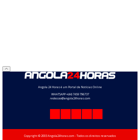
Angola 24 Horas é um Portal de Notícias Online
WHATSAPP +(44) 7459 796737
redaccao
@angola24horas.com
Copyright © 2003 Angola24horas.com - Todos os direitos reservados