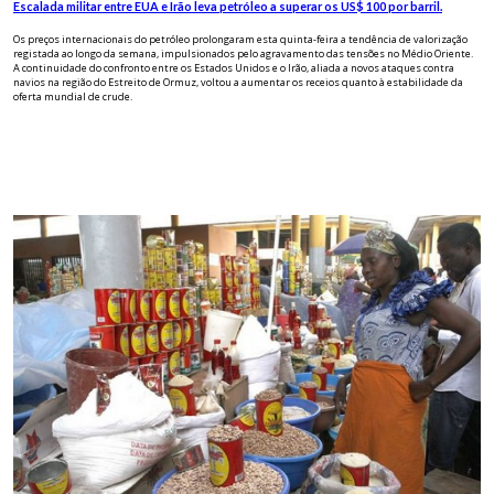
Escalada militar entre EUA e Irão leva petróleo a superar os US$ 100 por barril.
Os preços internacionais do petróleo prolongaram esta quinta-feira a tendência de valorização
registada ao longo da semana, impulsionados pelo agravamento das tensões no Médio Oriente.
A continuidade do confronto entre os Estados Unidos e o Irão, aliada a novos ataques contra
navios na região do Estreito de Ormuz, voltou a aumentar os receios quanto à estabilidade da
oferta mundial de crude.