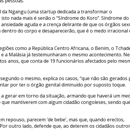
as pessoas.
al da Ngangu (uma startup dedicada a transformar o
), isto nada mais é senão o “Síndrome do Koro”. Síndrome do
r ansiedade aguda e a crença delirante de que os órgãos sex
a dentro do corpo e desaparecerão, que é o medo irracional 
giões como a República Centro Africana, o Benim, o Tchade
a e a Malásia já testemunharam o mesmo acontecimento. Ne
uitos anos, que conta de 19 funcionários afectados pelo mes
ue, segundo o mesmo, explica os casos, "que não são gerados 
ntar por ter o órgão genital diminuido por suposto toque.
 a gerar em torno da situação, afirmando que haverá um me
e que mantiverem com algum cidadão congoleses, sendo que
em repouso, parecem 'de bebe', mas que, quando erectos,
. Por outro lado, defende que, ao deterem os cidadãos outro