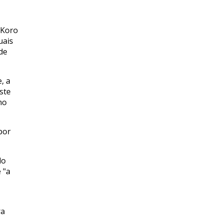
 Koro
uais
de
, a
ste
mo
por
do
 "a
ra