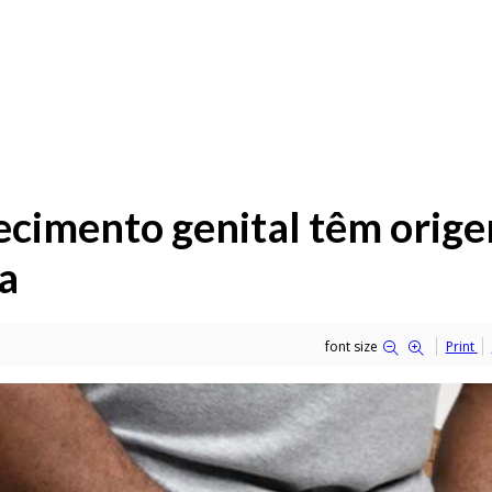
ecimento genital têm orig
ta
font size
Print