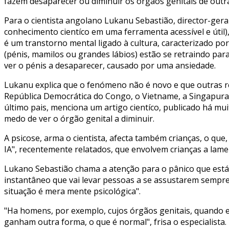
fazem desaparecer ou diminuir os órgãos genitais de outr
Para o cientista angolano Lukanu Sebastião, director-ger
conhecimento científico em uma ferramenta acessível e útil
é um transtorno mental ligado à cultura, caracterizado po
(pénis, mamilos ou grandes lábios) estão se retraindo par
ver o pénis a desaparecer, causado por uma ansiedade.
Lukanu explica que o fenómeno não é novo e que outras re
República Democrática do Congo, o Vietname, a Singapur
último pais, menciona um artigo científico, publicado há m
medo de ver o órgão genital a diminuir.
A psicose, afirma o cientista, afecta também crianças, o q
IA", recentemente relatados, que envolvem crianças a lame
Lukano Sebastião chama a atenção para o pânico que está
instantâneo que vai levar pessoas a se assustarem sempr
situação é mera mente psicológica".
"Ha homens, por exemplo, cujos órgãos genitais, quando 
ganham outra forma, o que é normal", frisa o especialista