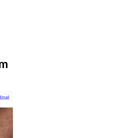
em
Email