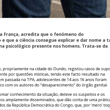
a França, acredita que o fenómeno do
e que a ciência consegue explicar e dar nome a t
a psicológico presente nos homens. Trata-se da
e, propriamente na cidade do Dundo, registou casos de sup
te por questões místicas, tendo este facto resultado na
em passada na TPA, adolescentes de 14 aos 16 anos foram
sico com os autores do “desaparecimento” do órgão genital.
tomar conhecimento da situação, deteve os suspeitos e os
deos amplamente disseminados, que dão conta de uma prátic
dos da República Democrática do Congo, que, por ‘mero’ toq