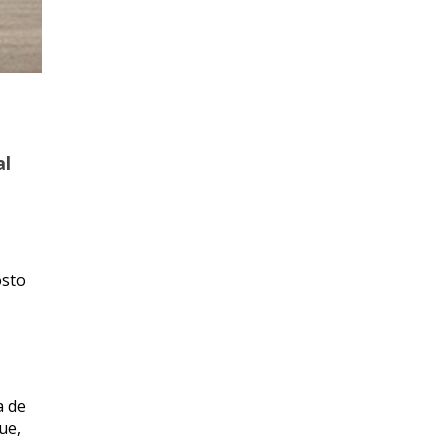
al
osto
a de
ue,