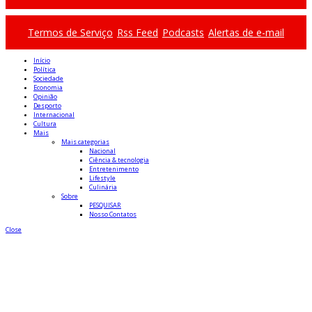
Termos de Serviço
Rss Feed
Podcasts
Alertas de e-mail
Início
Política
Sociedade
Economia
Opinião
Desporto
Internacional
Cultura
Mais
Mais categorias
Nacional
Ciência & tecnologia
Entretenimento
Lifestyle
Culinária
Sobre
PESQUISAR
Nosso Contatos
Close