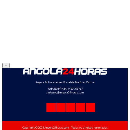
Angola 24 Horas é um Portal de Notícias Online
WHATSAPP +(44) 7459 796737
redaccao
@angola24horas.com
Copyright © 2003 Angola24horas.com - Todos os direitos reservados