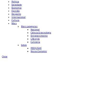
Política
Sociedade
Economia
Opinião
Desporto
Internacional
Cultura
Mais
Mais categorias
Nacional
Ciência & tecnologia
Entretenimento
Lifestyle
Culinária
Sobre
PESQUISAR
Nosso Contatos
Close