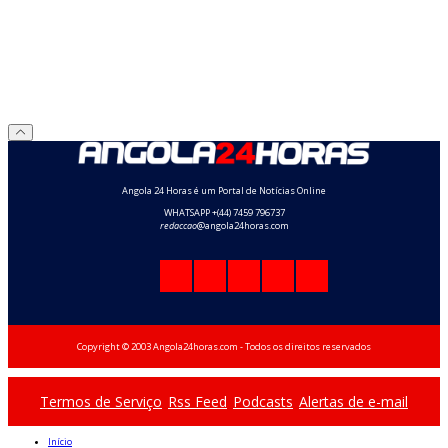
Angola 24 Horas é um Portal de Notícias Online
WHATSAPP +(44) 7459 796737
redaccao
@angola24horas.com
Copyright © 2003 Angola24horas.com - Todos os direitos reservados
Termos de Serviço
Rss Feed
Podcasts
Alertas de e-mail
Início