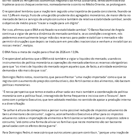
do FMI sobre as Perspetivas Económicas Regionais da África Subsariana, tendo admitido esta
hipótese caso os choques externos, nomeadamente o conflito no Médio Oriente, se prolonguem.
O responsável lembrou que a inflação tem seguido uma trajetória de queda consistente, fixando-se
nos 12,4% em março, fruto de uma gestão prudente dos agregados monetários, de maior oferta no
mercado de bens e serviços de amplo consumo e também da relativa estabilidade cambial, sendo
o objetivo de médio prazo "trazer a inflação para um dígito".
Por isso, afirmou que o BNA está focado na estabilidade cambial: "O Banco Nacional de Angola
continua a vigiar de perto a dinâmica do mercado cambial e, se as condições o exigirem, nós
poderemos eventualmente lançar mão das reservas para poder estabilizar o mercado e não
permitir disrupções que depois se traduzam em pressões inflacionistas e venham a inviabilizar as
nossas metas", realçou.
O BNA fixou a meta de inflação para o final de 2026 em 13,5%.
O responsável adiantou que o BNA está também a vigiar a liquidez do mercado, usando os
instrumentos de política monetária as operações do mercado aberto e as reservas obrigatórias
para que "os níveis de liquidez do mercado sejam aqueles que, de facto, a atividade económica
demanda e não mais do que isso".
Domingos Pedro notou, no entanto, que para enfrentar "uma inflação importada" como a que se
regista com o aumento do preço dos combustíveis, dos fertilizantes e dos alimentos, não bastam
políticas monetárias.
"É nessa perspetiva que temos estado a afinar cada vez mais também a coordenação da política
monetária com a política fiscal, interagindo de forma frequente e incisiva com o Tesouro", bem
como com o próprio Executivo, que tem adotado medidas no sentido de apoiar a produção interna
e a diversificação.
"Se calhar é altura de começarmos a pensar numa possível redução de impostos aduaneiros de
bens alimentares de consumo", sugeriu, aconselhando o Executivo a olhar para os impostos
aduaneiros sobre a importação de alimentos e fertilizantes e também para os impostos sobre o
consumo, "até como uma forma de aliviar as famílias que neste momento vão ser bastante
penalizadas com os efeitos desta guerra".
Para Domingos Pedro, é necessário que outros atores possam contribuir, "porque uma inflação de