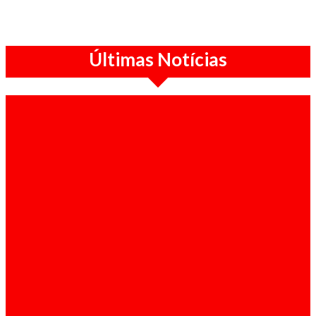
Últimas Notícias
Sociedade / 07-08-2026
SIC detém três suspeitos pela morte de
brasileiro ligado ao tráfico de droga em