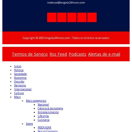
redaccao
@angola24horas.com
Copyright © 2003 Angola24horas.com - Todos os direitos reservados
Termos de Serviço
Rss Feed
Podcasts
Alertas de e-mail
Início
Política
Sociedade
Economia
Opinião
Desporto
Internacional
Cultura
Mais
Mais categorias
Nacional
Ciência & tecnologia
Entretenimento
Lifestyle
Culinária
Sobre
PESQUISAR
Nosso Contatos