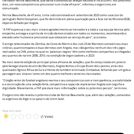
treinador Patrice Beaumelle, que deixa o comando da seleção nacional e irá assumir, nos próximos
dias, um novo compromisso profissional num clube africano", informou o organismo, em
comunicado.
Patrice Beaumelle, de 47 anos, tinha sido contratado em setembro de 2025 como sucessor do
português Pedro Gonçalves, que foi demitido em plena qualificação para a fase final do Mundial2026,
objetivo falhado por Angola.
"A FAF expressa o seu mais sincero agradecimento ao treinador e a toda a sua equipa técnica pelo
empenho, entrega e espírito de missão demonstrados em todos os momentos, reconhecendo o
elevado valor humano e profissional que colocaram ao serviço do país", assinalou.
O antigo selecionador da Zâmbia, da Costa do Marfim e dos sub-23 de Marrocos contabilizou duas
vitórias, quatro empates e duas derrotas com Angola, mas não ganhou nenhum dos três jogos
realizados na CAN, prova na qual os 'palancas negras' têm como melhores campanhas as chegadas
aos quartos de final em 2008, 2010, na condição de organizadores, e 2023.
Na mais recente edição da principal prova africana de seleções, que foi conquistada em janeiro
pelo Senegal diante do anfitrião Marrocos, Angola fechou o Grupo B com dois pontos, atrás dos
qualificados Egito e África do Sul e à frente do também eliminado Zimbabué, falhando por um golo a
passagem aos 'oitavos' como um dos quatro melhores terceiros classificados.
"O órgão reitor do futebol angolano reafirma o seu compromisso com a transparência, a estabilidade
e a construção de uma seleção forte, competitiva e capaz de representar Angola com orgulho e
dignidade. Brevemente, a FAF prestará mais informações sobre os próximos passos", terminou.
O organismo não revelou o próximo clube de Patrice Beaumelle, que, além das seleções, comandou
os argelinos do Alger e os qataris do Umm Salal.
Rate this item
(1 Vote)