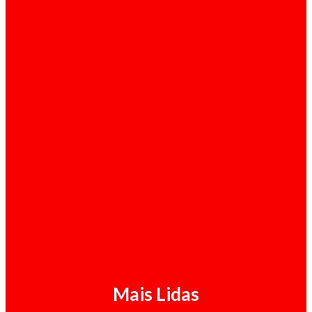
Ultimas Noticias / 05-08-2026
Starlink continua à espera de licença em
Angola três anos depois
Opinião / 05-08-2026
Congresso do MPLA em disputa judicial
Mais Lidas