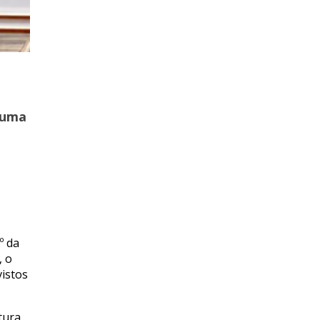
numa
º da
, o
vistos
tura