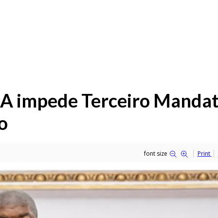
RA impede Terceiro Manda
o
font size
Print