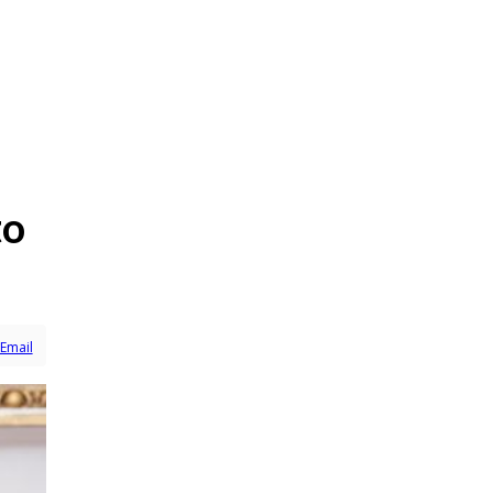
to
Email