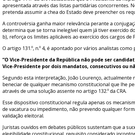
apresentada através das listas partidárias concorrentes. 
pretenda assumir a chefia do Estado deve preencher os requi
A controvérsia ganha maior relevância perante a conjugação d
determina que se torna inelegível quem já tiver exercido do
b), reforça os limites aplicáveis ao exercício dos cargos de
O artigo 131.º, n.º 4, é apontado por vários analistas como
“O Vice-Presidente da República não pode ser candidato
Vice-Presidente por dois mandatos, consecutivos ou nã
Segundo esta interpretação, João Lourenço, actualmente n
beneficiar de qualquer mecanismo constitucional que lhe 
através de uma solução assente no artigo 132.º da CRA.
Esse dispositivo constitucional regula apenas os mecanism
de vacatura ou impedimento, não prevendo qualquer forma
validação eleitoral.
Juristas ouvidos em debates públicos sustentam que a suc
elegibilidade constitucional, requisito considerado inconto