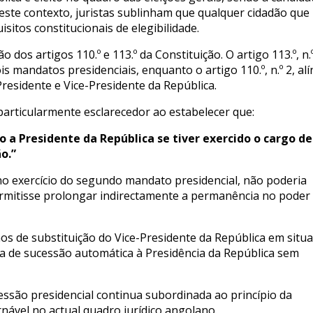
Neste contexto, juristas sublinham que qualquer cidadão que
sitos constitucionais de elegibilidade.
os artigos 110.º e 113.º da Constituição. O artigo 113.º, n.º
is mandatos presidenciais, enquanto o artigo 110.º, n.º 2, al
 Presidente e Vice-Presidente da República.
 particularmente esclarecedor ao estabelecer que:
 a Presidente da República se tiver exercido o cargo de
o.”
o exercício do segundo mandato presidencial, não poderia
permitisse prolongar indirectamente a permanência no poder
os de substituição do Vice-Presidente da República em situ
 de sucessão automática à Presidência da República sem
essão presidencial continua subordinada ao princípio da
rnável no actual quadro jurídico angolano.