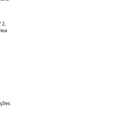
 2,
ínea
ações