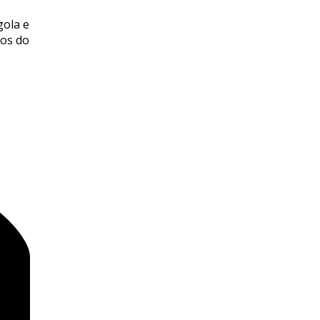
gola e
cos do