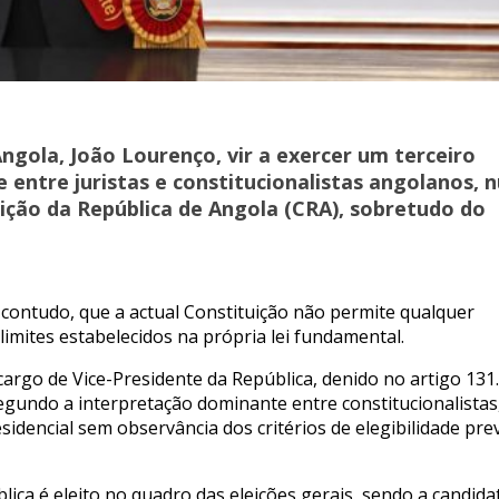
Angola, João Lourenço, vir a exercer um terceiro
 entre juristas e constitucionalistas angolanos, 
ição da República de Angola (CRA), sobretudo do
, contudo, que a actual Constituição não permite qualquer
imites estabelecidos na própria lei fundamental.
rgo de Vice-Presidente da República, definido no artigo 131.
egundo a interpretação dominante entre constitucionalistas
dencial sem observância dos critérios de elegibilidade pre
lica é eleito no quadro das eleições gerais, sendo a candida