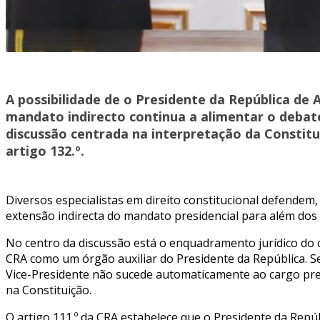
A possibilidade de o Presidente da República de 
mandato indirecto continua a alimentar o debate
discussão centrada na interpretação da Constitu
artigo 132.º.
Diversos especialistas em direito constitucional defendem
extensão indirecta do mandato presidencial para além dos l
No centro da discussão está o enquadramento jurídico do ca
CRA como um órgão auxiliar do Presidente da República. S
Vice-Presidente não sucede automaticamente ao cargo presi
na Constituição.
O artigo 111.º da CRA estabelece que o Presidente da Repúb