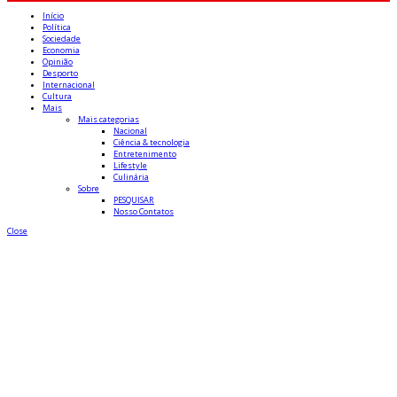
Início
Política
Sociedade
Economia
Opinião
Desporto
Internacional
Cultura
Mais
Mais categorias
Nacional
Ciência & tecnologia
Entretenimento
Lifestyle
Culinária
Sobre
PESQUISAR
Nosso Contatos
Close