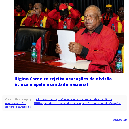
Higino Carneiro rejeita acusações de divisão
étnica e apela à unidade nacional
More in this category:
« Processo de Higino Carneiro envolve crime público e não foi
arquivado — PGR
UNITA quer debate sobre alternância para “retirar os medos" do pós-
eleitoral em Angola »
back to top