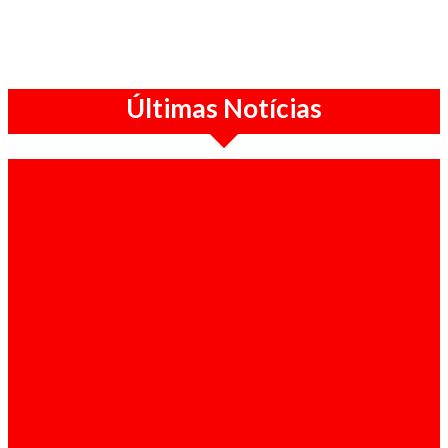
Últimas Notícias
Em Cima da Hora / 08-08-2026
Polícia justifica intervenção no Uíge com