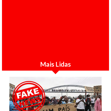
Sociedade / 07-08-2026
SIC detém três suspeitos pela morte de
brasileiro ligado ao tráfico de droga em
Luanda
Mais Lidas