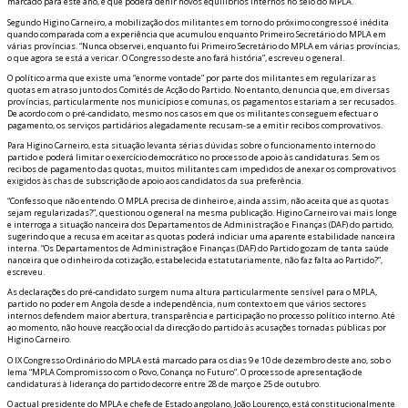
marcado para este ano, e que poderá definir novos equilíbrios internos no seio do MPLA.
Segundo Higino Carneiro, a mobilização dos militantes em torno do próximo congresso é inédita
quando comparada com a experiência que acumulou enquanto Primeiro Secretário do MPLA em
várias províncias. “Nunca observei, enquanto fui Primeiro Secretário do MPLA em várias províncias,
o que agora se está a verificar. O Congresso deste ano fará história”, escreveu o general.
O político afirma que existe uma “enorme vontade” por parte dos militantes em regularizar as
quotas em atraso junto dos Comités de Acção do Partido. No entanto, denuncia que, em diversas
províncias, particularmente nos municípios e comunas, os pagamentos estariam a ser recusados.
De acordo com o pré-candidato, mesmo nos casos em que os militantes conseguem efectuar o
pagamento, os serviços partidários alegadamente recusam-se a emitir recibos comprovativos.
Para Higino Carneiro, esta situação levanta sérias dúvidas sobre o funcionamento interno do
partido e poderá limitar o exercício democrático no processo de apoio às candidaturas. Sem os
recibos de pagamento das quotas, muitos militantes ficam impedidos de anexar os comprovativos
exigidos às fichas de subscrição de apoio aos candidatos da sua preferência.
“Confesso que não entendo. O MPLA precisa de dinheiro e, ainda assim, não aceita que as quotas
sejam regularizadas?”, questionou o general na mesma publicação. Higino Carneiro vai mais longe
e interroga a situação financeira dos Departamentos de Administração e Finanças (DAF) do partido,
sugerindo que a recusa em aceitar as quotas poderá indiciar uma aparente estabilidade financeira
interna. “Os Departamentos de Administração e Finanças (DAF) do Partido gozam de tanta saúde
financeira que o dinheiro da cotização, estabelecida estatutariamente, não faz falta ao Partido?”,
escreveu.
As declarações do pré-candidato surgem numa altura particularmente sensível para o MPLA,
partido no poder em Angola desde a independência, num contexto em que vários sectores
internos defendem maior abertura, transparência e participação no processo político interno. Até
ao momento, não houve reacção oficial da direcção do partido às acusações tornadas públicas por
Higino Carneiro.
O IX Congresso Ordinário do MPLA está marcado para os dias 9 e 10 de dezembro deste ano, sob o
lema “MPLA Compromisso com o Povo, Confiança no Futuro”. O processo de apresentação de
candidaturas à liderança do partido decorre entre 28 de março e 25 de outubro.
O actual presidente do MPLA e chefe de Estado angolano, João Lourenço, está constitucionalmente