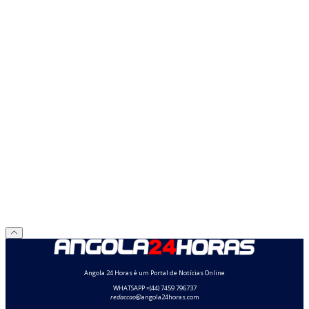
Angola 24 Horas é um Portal de Notícias Online
WHATSAPP +(44) 7459 796737
redaccao
@angola24horas.com