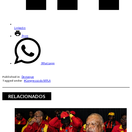
Linkedin
Print
Whatsapp
Published in
Destaque
Tagged under
Congresso do MPLA
RELACIONADOS