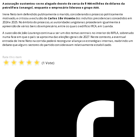
A acusação sustentou-se no alegado desvio de cerca de $ 900 milhões de dólares da
petrolífera Sonangol, enquanto o empresário liderava o grupo AAA.
Irene Neto tem defendido publicamente o marido, considerando o processo politicamente
motivado, e criticou a exclusão de
Carlos São Vicente
dos indultos presidenciais concedidos em
2024 e 2025. No âmbito do processo, as autoridades angolanas procederam igualmente à
apreensão de vários bens do empresário, entre os quais o edifício IRCA, em Luanda.
A sucessão de João Lourenço continua a ser um dos temas centrais no interior do MPLA, sobretudo
numa fase em que o país se aproxima das eleições gerais de 2027. Neste contexto, a eventual
entrada de Irene Neto na corrida poderá reconfigurar alianças e estratégias internas, reabrindo um
debate que alguns sectores do partido consideravam relativamente estabilizado.
Rate this item
(1 Vote)