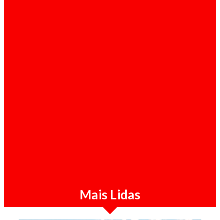
Starlink continua à espera de licença em
Angola três anos depois
Opinião / 05-08-2026
Congresso do MPLA em disputa judicial
Mais Lidas