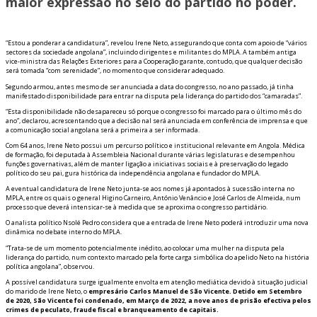
maior expressão no seio do partido no poder.
“Estou a ponderar a candidatura”, revelou Irene Neto, assegurando que conta com apoio de “vários
sectores da sociedade angolana”, incluindo dirigentes e militantes do MPLA. A também antiga
vice-ministra das Relações Exteriores para a Cooperação garante, contudo, que qualquer decisão
será tomada “com serenidade”, no momento que considerar adequado.
Segundo afirmou, antes mesmo de ser anunciada a data do congresso, no ano passado, já tinha
manifestado disponibilidade para entrar na disputa pela liderança do partido dos “camaradas”.
“Esta disponibilidade não desapareceu só porque o congresso foi marcado para o último mês do
ano”, declarou, acrescentando que a decisão final será anunciada em conferência de imprensa e que
a comunicação social angolana será a primeira a ser informada.
Com 64 anos, Irene Neto possui um percurso político e institucional relevante em Angola. Médica
de formação, foi deputada à Assembleia Nacional durante várias legislaturas e desempenhou
funções governativas, além de manter ligação a iniciativas sociais e à preservação do legado
político do seu pai, figura histórica da independência angolana e fundador do MPLA.
A eventual candidatura de Irene Neto junta-se aos nomes já apontados à sucessão interna no
MPLA, entre os quais o general Higino Carneiro, António Venâncio e José Carlos de Almeida, num
processo que deverá intensificar-se à medida que se aproxima o congresso partidário.
O analista político Nsolé Pedro considera que a entrada de Irene Neto poderá introduzir uma nova
dinâmica no debate interno do MPLA.
“Trata-se de um momento potencialmente inédito, ao colocar uma mulher na disputa pela
liderança do partido, num contexto marcado pela forte carga simbólica do apelido Neto na história
política angolana”, observou.
A possível candidatura surge igualmente envolta em atenção mediática devido à situação judicial
do marido de Irene Neto, o
empresário Carlos Manuel de São Vicente. Detido em Setembro
de 2020, São Vicente foi condenado, em Março de 2022, a nove anos de prisão efectiva pelos
crimes de peculato, fraude fiscal e branqueamento de capitais.