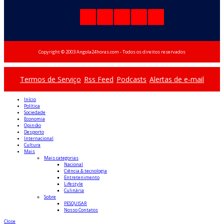
Copyright © 2003 Angola24horas.com - Todos os direitos reservados
Termos de Serviço
Rss Feed
Podcasts
Alertas de e-mail
Início
Política
Sociedade
Economia
Opinião
Desporto
Internacional
Cultura
Mais
Mais categorias
Nacional
Ciência & tecnologia
Entretenimento
Lifestyle
Culinária
Sobre
PESQUISAR
Nosso Contatos
Close