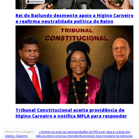
Rei do Bailundo desmente apoio a Higino Carneiro
e reafirma neutralidade política do Reino
Tribunal Constitucional aceita providência de
Higino Carneiro e notifica MPLA para responder
More in this category:
« Angola vai analisar recomendações do FMI e agir face à subida dos
preços - Governo
João Lourenço sinaliza intenção de disputar novo mandato na liderança